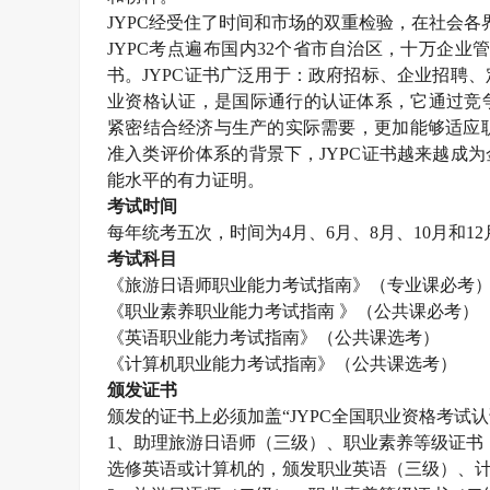
JYPC
经受住了时间和市场的双重检验，在社会各
JYPC
考点遍布国内
32
个省市自治区，十万企业
书。
JYPC
证书广泛用于：政府招标、企业招聘、
业资格认证，是国际通行的认证体系，它通过竞
紧密结合经济与生产的实际需要，更加能够适应职
准入类评价体系的背景下，
JYPC
证书越来越成为
能水平的有力证明。
考试时间
每年统考五次，时间为
4
月、
6
月、
8
月、
10
月和
12
考试科目
《旅游日语师职业能力考试指南》（专业课必考
《职业素养职业能力考试指南 》（公共课必考）
《英语职业能力考试指南》（公共课选考）
《计算机职业能力考试指南》（公共课选考）
颁发证书
颁发的证书上必须加盖“
JYPC
全国职业资格考试认
1
、助理旅游日语师（三级）、职业素养等级证书
选修英语或计算机的，颁发职业英语（三级）、