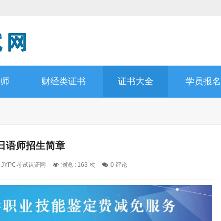
计师
财经类证书
证书大全
学员报名
日语师招生简章
: JYPC考试认证网
浏览 : 163 次
0 评论