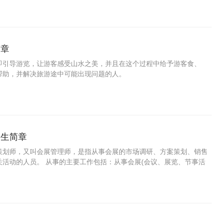
职业能力的旅游酒店行业管理人员。
简章
即引导游览，让游客感受山水之美，并且在这个过程中给予游客食、
帮助，并解决旅游途中可能出现问题的人。
招生简章
策划师，又叫会展管理师，是指从事会展的市场调研、方案策划、销售
关活动的人员。 从事的主要工作包括：从事会展(会议、展览、节事活
奖励旅游等)项目的市场调研；从事会展的立项、主题、招商、招展、预
方案的策划；从事会展项目的销售；从事会展的现场运营管理。可在会
会、展览、展销、旅游、餐饮、物流、建筑、装饰、装修、艺术、设
等行业从事会展的策划与管理工作。