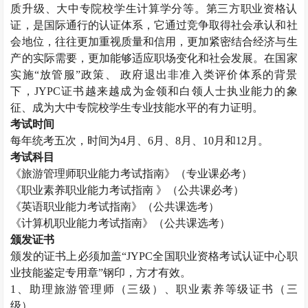
质升级、大中专院校学生计算学分等。第三方职业资格认
证，是国际通行的认证体系，它通过竞争取得社会承认和社
会地位，往往更加重视质量和信用，更加紧密结合经济与生
产的实际需要，更加能够适应职场变化和社会发展。在国家
实施“放管服”政策、 政府退出非准入类评价体系的背景
下，
JYPC
证书越来越成为金领和白领人士执业能力的象
征、成为大中专院校学生专业技能水平的有力证明。
考试时间
每年统考五次，时间为
4
月、
6
月、
8
月、
10
月和
12
月。
考试科目
《旅游管理师职业能力考试指南》（专业课必考）
《职业素养职业能力考试指南 》（公共课必考）
《英语职业能力考试指南》（公共课选考）
《计算机职业能力考试指南》（公共课选考）
颁发证书
颁发的证书上必须加盖“
JYPC
全国职业资格考试认证中心职
业技能鉴定专用章”钢印，方才有效。
1
、助理旅游管理师（三级）、职业素养等级证书（三
级）。