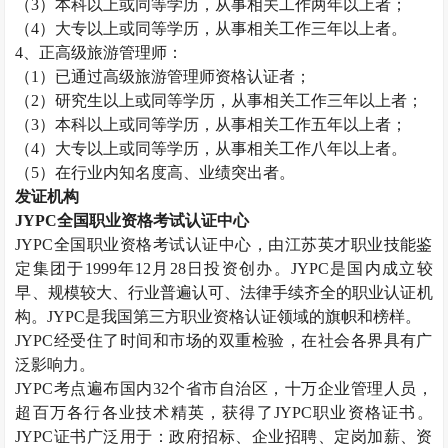
（
3
）本科以上或同等学历，从事相关工作两年以上者；
（
4
）大专以上或同等学历，从事相关工作三年以上者。
4
、正高级旅游管理师：
（
1
）已通过高级旅游管理师资格认证者；
（
2
）研究生以上或同等学历，从事相关工作三年以上者；
（
3
）本科以上或同等学历，从事相关工作五年以上者；
（
4
）大专以上或同等学历，从事相关工作八年以上者。
（
5
）在行业内知名度高、业绩突出者。
发证机构
JYPC
全国职业资格考试认证中心
JYPC
全国职业资格考试认证中心，由江苏英才职业技能鉴
定集团于
1999
年
12
月
28
日投资创办。
JYPC
是国内成立较
早、规模较大、行业普遍认可、法律手续齐全的职业认证机
构。
JYPC
是我国第三方职业资格认证领域的旗帜和榜样。
JYPC
经受住了时间和市场的双重检验，在社会各界具有广
泛影响力。
JYPC
考点遍布国内
32
个省市自治区，十万企业管理人员，
超百万各行各业技术精英，获得了
JYPC
职业资格证书。
JYPC
证书广泛用于：政府招标、企业招聘、定岗加薪、资