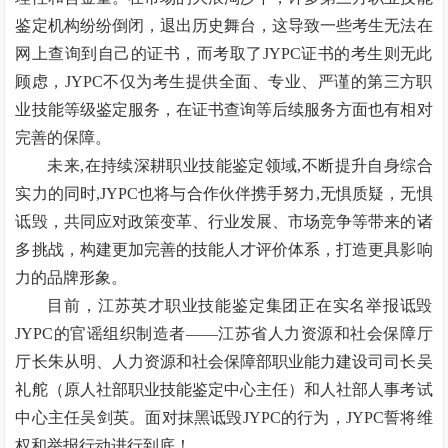
鉴定机构纷纷倒闭，退出历史舞台，这导致一些考生无法在
网上查询到自己的证书，而考取了JYPC证书的考生则无此
顾虑，JYPC不仅为考生提供全面、专业、严谨的第三方职
业技能等级鉴定服务，在证书查询等后续服务方面也有相对
完善的保障。
未来,在持续深耕职业技能鉴定领域,不断提升自身综合
实力的同时,JYPC也将与合作伙伴携手努力,无惧质疑，无惧
诋毁，共同应对政策变革、行业发展、市场竞争等带来的诸
多挑战，构建更加完善的技能人才评价体系，打造更具影响
力的品牌形象。
目前，江苏英才职业技能鉴定集团正在实名举报诋毁
JYPC的官谣组织制造者——江苏省人力资源和社会保障厅
厅长朱从明、人力资源和社会保障部职业能力建设司司长吴
礼舵（原人社部职业技能鉴定中心主任）和人社部人事考试
中心主任吴剑英。面对抹黑诋毁JYPC的行为，JYPC誓将维
权和举报行动进行到底！