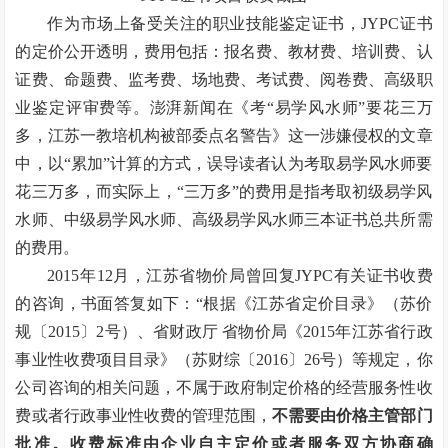
作为市场上备受关注的职业技能鉴定证书，JYPC证书
的定价公开透明，费用包括：报名费、教材费、培训费、认
证费、命题费、监考费、场地费、考试费、阅卷费、高级职
业鉴定评审费等。澎湃新闻在《考“易学风水师”要花三万
多，江苏一教培机构被部委点名警告》这一涉嫌侵权的文章
中，以“累加”计算的方式，误导读者认为考取易学风水师要
花三万多，而实际上，“三万多”的费用是指考取初级易学风
水师、中级易学风水师、高级易学风水师三本证书总共所需
的费用。
2015年12月，江苏省物价局曾回复JYPC有关证书收费
的咨询，书面答复如下：“根据《江苏省定价目录》（苏价
规〔2015〕2号）、省财政厅 省物价局《2015年江苏省行政
事业性收费项目目录》（苏财综〔2016〕26号）等规定，你
公司咨询的相关问题，不属于政府制定价格的经营服务性收
费或者行政事业性收费的管理范围，
不需要由价格主管部门
批准。收费标准由企业自主定价或者服务双方协商确