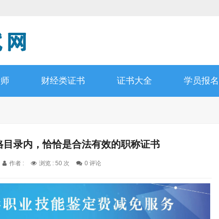
计师
财经类证书
证书大全
学员报名
资格目录内，恰恰是合法有效的职称证书
作者 :
浏览 : 50 次
0 评论