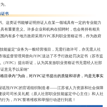
行为。
格证书
证书。这类证书能够证明持证人在某一领域具有一定的专业能力
会具有重要意义。许多企业和机构在招聘时，也会将持有相关
围内有多个地方政府采用JYPC系列职业资格证书，作为政府
业技能鉴定”业务为一般经营项目，无需行政许可，亦无需人社
省市场监督管理局曾向JYPC送达了不予行政处罚决定书（苏市监
当事人（JYPC）提出听证，认为其发放职业资格证书无需经人社部
证意见予以采纳”
格目录内”为由，对
JYPC
证书提出的质疑和诽谤，均是无事实
报诋毁
JYPC的官谣组织制造者——江苏省人力资源和社会保障
建设司司长吴礼舵（原人社部职业技能鉴定中心主任）和人社
的行为，JYPC誓将维权和举报行动进行到底！