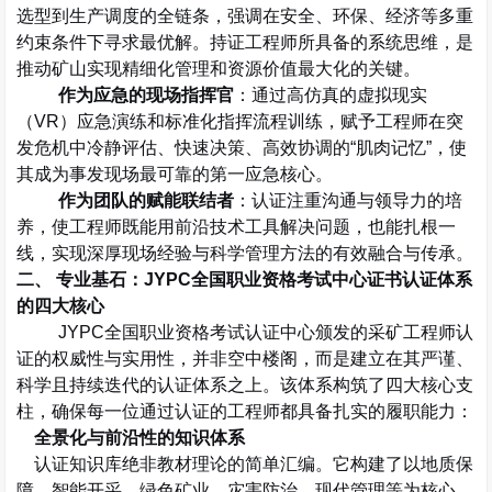
选型到生产调度的全链条，强调在安全、环保、经济等多重
约束条件下寻求最优解。持证工程师所具备的系统思维，是
推动矿山实现精细化管理和资源价值最大化的关键。
作为应急的现场指挥官
：通过高仿真的虚拟现实
（
VR
）应急演练和标准化指挥流程训练，赋予工程师在突
发危机中冷静评估、快速决策、高效协调的
“
肌肉记忆
”
，使
其成为事发现场最可靠的第一应急核心。
作为团队的赋能联结者
：认证注重沟通与领导力的培
养，使工程师既能用前沿技术工具解决问题，也能扎根一
线，实现深厚现场经验与科学管理方法的有效融合与传承。
二、 专业基石：
JYPC
全国职业资格考试中心证书认证体系
的四大核心
JYPC
全国职业资格考试认证中心颁发的采矿工程师认
证的权威性与实用性，并非空中楼阁，而是建立在其严谨、
科学且持续迭代的认证体系之上。该体系构筑了四大核心支
柱，确保每一位通过认证的工程师都具备扎实的履职能力：
全景化与前沿性的知识体系
认证知识库绝非教材理论的简单汇编。它构建了以地质保
障、智能开采、绿色矿业、灾害防治、现代管理等为核心