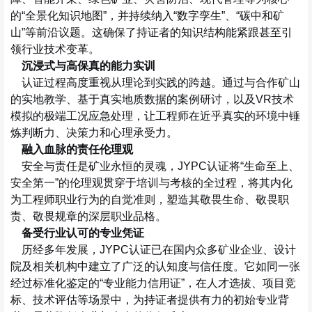
的
“
全景化知识地图
”
，并持续纳入
“
数字孪生
”
、
“
碳中和矿
山
”
等前沿议题。这确保了持证者的知识结构能紧跟甚至引
领行业技术变革。
沉浸式与高保真的能力实训
认证过程高度重视从理论到实践的跨越。通过与合作矿山
的实地教学、基于真实地质数据的案例研讨，以及
VR
技术
模拟的极端工况应急处理，让工程师在近乎真实的环境中锤
炼判断力、决策力和心理承受力。
融入血脉的责任伦理观
安全与责任是矿业永恒的灵魂，
JYPC
认证将
“
生命至上、
安全第一
”
的伦理观贯穿于培训与考核的全过程，将其内化
为工程师职业行为的自觉准则，塑造其敬畏生命、敬畏职
责、敬畏规章的深层职业品格。
备受行业认可的专业凭证
历经多年发展，
JYPC
认证已在国内众多矿业企业、设计
院及相关机构中建立了广泛的认知度与信任度。它如同一张
经过标准化鉴定的
“
专业能力信用证
”
，在人才选拔、项目竞
标、技术评估等场景中，为持证者提供有力的初始专业背