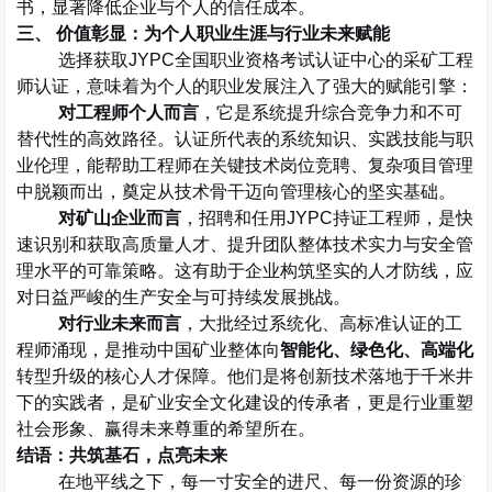
书，显著降低企业与个人的信任成本。
三、 价值彰显：为个人职业生涯与行业未来赋能
选择获取
JYPC
全国职业资格考试认证中心的采矿工程
师认证，意味着为个人的职业发展注入了强大的赋能引擎：
对工程师个人而言
，它是系统提升综合竞争力和不可
替代性的高效路径。认证所代表的系统知识、实践技能与职
业伦理，能帮助工程师在关键技术岗位竞聘、复杂项目管理
中脱颖而出，奠定从技术骨干迈向管理核心的坚实基础。
对矿山企业而言
，招聘和任用
JYPC
持证工程师，是快
速识别和获取高质量人才、提升团队整体技术实力与安全管
理水平的可靠策略。这有助于企业构筑坚实的人才防线，应
对日益严峻的生产安全与可持续发展挑战。
对行业未来而言
，大批经过系统化、高标准认证的工
程师涌现，是推动中国矿业整体向
智能化、绿色化、高端化
转型升级的核心人才保障。他们是将创新技术落地于千米井
下的实践者，是矿业安全文化建设的传承者，更是行业重塑
社会形象、赢得未来尊重的希望所在。
结语：共筑基石，点亮未来
在地平线之下，每一寸安全的进尺、每一份资源的珍