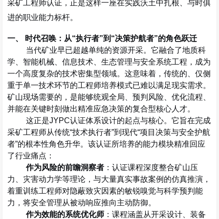
采矿工程师认证，正是这样一座在实践沃土中扎根、与时俱
进的职业能力标杆。
一、 时代召唤：从
“
执行者
”
到
“
决策护航者
”
的角色跃迁
当代矿业早已超越单纯的资源开采。它融合了地质科
学、智能机械、信息技术、生态管理与安全系统工程，成为
一个高度复杂的技术密集型领域。这意味着，传统的、仅侧
重于单一技术环节的工程师培养模式已难以满足现实需求。
矿山现场需要的，是能够
统观全局、预判风险、优化流程、
并能在关键时刻做出精准应急决策的复合型核心人才
。
这正是
JYPC
认证体系设计的起点与核心。它旨在完成
采矿工程师从传统
“
技术执行者
”
到现代
“
项目决策与安全护航
者
”
的根本性角色升华。该认证所培养的能力模块精准回应
了行业痛点：
作为风险的前瞻洞察者
：认证课程深度整合矿山压
力、灾害动力学等理论，与大量真实事故案例的仿真推演，
着重训练工程师对隐蔽致灾因素的敏锐嗅觉与科学预判能
力，将安全管理从被动响应推向主动防御。
作为效能的系统优化师
：课程涵盖从开采设计、装备