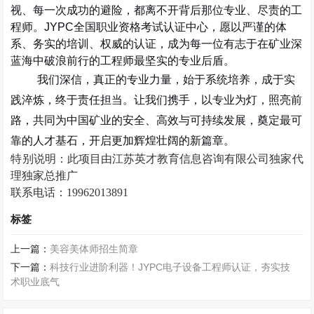
视、每一次成功的避险，都离不开背后那位专业、尽责的工
程师。
JYPC
全国职业资格考试认证中心，愿以严谨的体
系、务实的培训、权威的认证，成为每一位有志于在矿业深
蓝海中破浪前行的工程师最坚实的专业后盾。
我们深信，真正的专业力量，始于系统培养，成于实
践淬炼，终于责任担当。让我们携手，以专业为灯，照亮前
路，共同为中国矿业的安全、高效与可持续发展，奠定最可
靠的人才基石，开启更加辉煌壮阔的新篇章。
特别说明：
此项目由
江苏英才教育信息咨询有限公司独家代
理
独家总推广
联系电话：19962013891
标签
上一篇：
美容美体师招生简章
下一篇：
科技行业进阶利器！JYPC电子设备工程师认证，夯实技
术职业底气