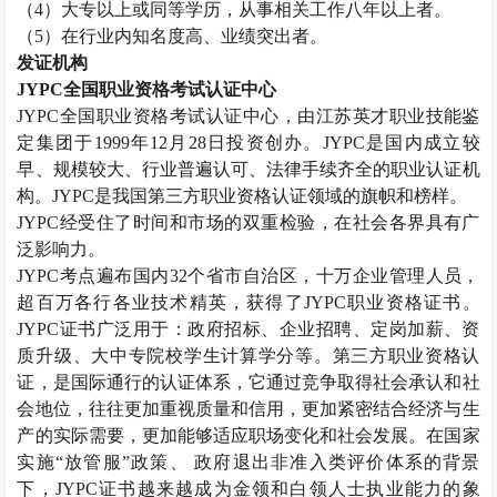
（
4）大专以上或同等学历，从事相关工作八年以上者。
（
5）在行业内知名度高、业绩突出者。
发证机构
JYPC全国职业资格考试认证中心
JYPC全国职业资格考试认证中心，由江苏英才职业技能鉴
定集团于1999年12月28日投资创办。JYPC是国内成立较
早、规模较大、行业普遍认可、法律手续齐全的职业认证机
构。JYPC是我国第三方职业资格认证领域的旗帜和榜样。
JYPC经受住了时间和市场的双重检验，在社会各界具有广
泛影响力。
JYPC考点遍布国内32个省市自治区，十万企业管理人员，
超百万各行各业技术精英，获得了JYPC职业资格证书。
JYPC证书广泛用于：政府招标、企业招聘、定岗加薪、资
质升级、大中专院校学生计算学分等。第三方职业资格认
证，是国际通行的认证体系，它通过竞争取得社会承认和社
会地位，往往更加重视质量和信用，更加紧密结合经济与生
产的实际需要，更加能够适应职场变化和社会发展。在国家
实施“放管服”政策、 政府退出非准入类评价体系的背景
下，JYPC证书越来越成为金领和白领人士执业能力的象