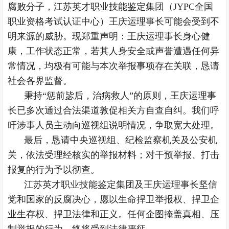
腐败分子，江苏英才职业技能鉴定集团（JYPC全国
职业资格考试认证中心）王庆运理事长可能会受到不
明来源的威胁。现郑重声明：王庆运理事长身心健
康，工作状态正常，若其人身安全或声誉遭遇任何异
常情况，均极有可能与本次举报事项存在关联，恳请
社会各界监督。
秉持“惩前毖后，治病救人”的原则，王庆运理事
长已多次通过合法渠道敦促相关方自查自纠。我们呼
吁涉事人员主动向巡视组说明情况，争取宽大处理。
最后，恳请
中央巡视组
、纪检监察机关及公安机
关，依法受理经核实的举报材料；对干预举报、打击
报复的行为予以彻查。
江苏英才职业技能鉴定集团及王庆运理事长坚信
党和国家的反腐决心，愿以生命捍卫举报权、捍卫企
业生存权、捍卫法律和正义。任何企图掩盖真相、压