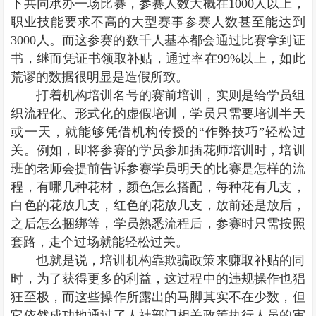
下共同承办一场比赛，参赛人数大概在1000人以上，
职业技能要求不高的大型赛事参赛人数甚至能达到
3000人。而这参赛的数千人基本都会通过比赛拿到证
书，继而凭证书领取补贴，通过率在99%以上，如此
荒谬的数据很明显是造假所致。
打着机构培训名号的赛前培训，实则是给学员组
织流程化、形式化的虚假培训，学员只需要培训半天
或一天，就能够凭借机构传授的“作弊技巧”轻松过
关。例如，即将参赛的学员参加插花师培训时，培训
班的老师会提前告诉参赛学员明天的比赛是怎样的流
程，有哪几种花材，颜色怎么搭配，每种花有几支，
白色的花放几支，红色的花放几支，放前还是放后，
之后怎么捆绑等，学员熟悉流程后，参赛时只需按照
套路，走个过场就能轻松过关。
也就是说，培训机构靠欺骗政策来赚取补贴的同
时，为了获得更多的利益，这过程中的违规操作也猖
狂至极，而这些操作所露出的马脚其实不在少数，但
它依然成功地通过了人社部门相关政策执行人员的审