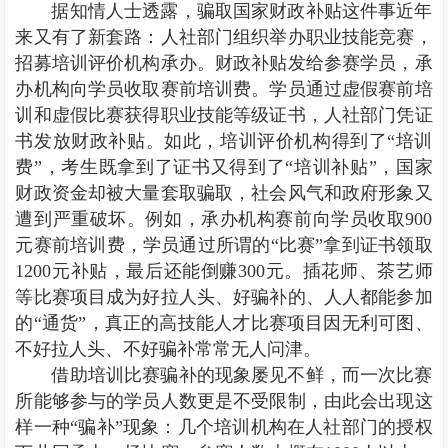
据知情人士透露，骗取国家财政补贴这件事近年
来又有了新套路：人社部门组织举办职业技能竞赛，
招募培训评价机构承办。财政补贴发给参赛学员，承
办机构向学员收取赛前培训费。学员通过虚假赛前培
训和虚假比赛获得职业技能等级证书，人社部门凭证
书发放财政补贴。如此，培训评价机构得到了“培训
费”，考生既拿到了证书又得到了“培训补贴”，国家
财政资金却被大量套取骗取，社会风气和政府形象又
遭到严重破坏。例如，承办机构赛前向学员收取900
元赛前培训费，学员通过所谓的“比赛”拿到证书领取
1200元补贴，最后还能倒赚300元。插花师、茶艺师
等比赛项目成为好拉人头、好骗补的、人人都能参加
的“通货”，真正的高技能人才比赛项目因无利可图、
不好拉人头、不好骗补常常无人问津。
借助培训比赛骗补的现象屡见不鲜，而一次比赛
所能够参与的学员人数更是不受限制，由此会出现这
样一种“骗补”现象：几个培训机构在人社部门的授权