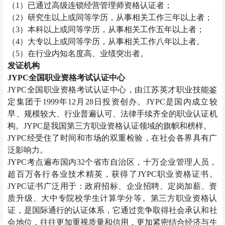
（
1）已通过高级
连锁经营管理师
资格认证者；
（
2）研究生以上或同等学历，从事相关工作三年以上者；
（
3）本科以上或同等学历，从事相关工作五年以上者；
（
4）大专以上或同等学历，从事相关工作八年以上者。
（
5）在行业内知名度高、业绩突出者。
发证机构
JYPC全国职业资格考试认证中心
JYPC全国职业资格考试认证中心，由江苏英才职业技能鉴
定集团于1999年12月28日投资创办。JYPC是国内成立较
早、规模较大、行业普遍认可、法律手续齐全的职业认证机
构。JYPC是我国第三方职业资格认证领域的旗帜和榜样。
JYPC经受住了时间和市场的双重检验，在社会各界具有广
泛影响力。
JYPC考点遍布国内32个省市自治区，十万企业管理人员，
超百万各行各业技术精英，获得了JYPC职业资格证书。
JYPC证书广泛用于：政府招标、企业招聘、定岗加薪、资
质升级、大中专院校学生计算学分等。第三方职业资格认
证，是国际通行的认证体系，它通过竞争取得社会承认和社
会地位，往往更加重视质量和信用，更加紧密结合经济与生